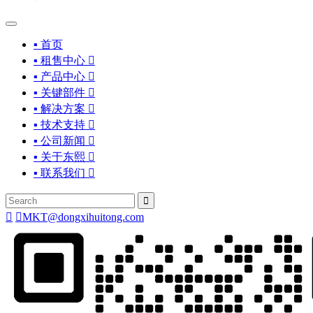
▪ 首页
▪ 租售中心

▪ 产品中心

▪ 关键部件

▪ 解决方案

▪ 技术支持

▪ 公司新闻

▪ 关于东熙

▪ 联系我们




MKT@dongxihuitong.com