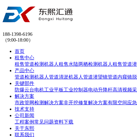
188-1398-6196
（9:00-18:00）
首页
租售中心
租售管道检测机器人
租售水陆两栖检测机器人
租售管道潜
产品中心
管道检测机器人
管道清淤机器人
管道潜望镜
管道内窥镜
脱
关键部件
防爆云台
电机
工业平板
工业控制器
电动升降杆
高清视频采
解决方案
市政管网检测解决方案
非开挖修复解决方案
有限空间应急
技术支持
公司新闻
工程案例
常见问题
资料下载
关于东熙
联系我们