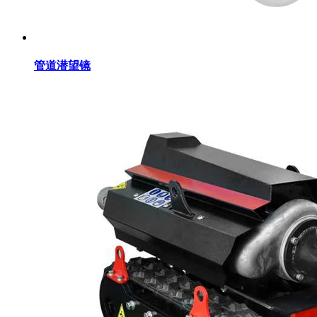
管道潜望镜