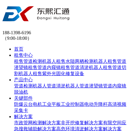
188-1398-6196
（9:00-18:00）
首页
租售中心
租售管道检测机器人
租售水陆两栖检测机器人
租售管道
潜望镜
租售管道内窥镜
租售管道清淤机器人
租售管道切
割机器人
租售紫外光固化修复设备
产品中心
管道检测机器人
管道清淤机器人
管道潜望镜
管道内窥镜
脱油机
关键部件
防爆云台
电机
工业平板
工业控制器
电动升降杆
高清视频
采集卡
解决方案
市政管网检测解决方案
非开挖修复解决方案
有限空间应
急搜救辅助解决方案
高危环境清淤解决方案解决方案