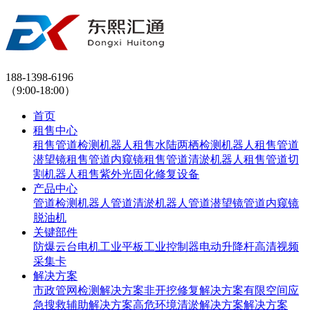
188-1398-6196
（9:00-18:00）
首页
租售中心
租售管道检测机器人
租售水陆两栖检测机器人
租售管道
潜望镜
租售管道内窥镜
租售管道清淤机器人
租售管道切
割机器人
租售紫外光固化修复设备
产品中心
管道检测机器人
管道清淤机器人
管道潜望镜
管道内窥镜
脱油机
关键部件
防爆云台
电机
工业平板
工业控制器
电动升降杆
高清视频
采集卡
解决方案
市政管网检测解决方案
非开挖修复解决方案
有限空间应
急搜救辅助解决方案
高危环境清淤解决方案解决方案