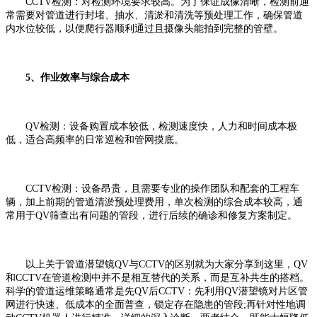
CCTV检测：对检测环境要求较高。为了保证成像清晰，检测前通
常需要对管道进行封堵、抽水、清淤和清洗等预处理工作，确保管道
内水位较低，以便爬行器顺利通过且摄像头能拍到完整的管壁。
5、作业效率与综合成本
QV检测：设备购置成本较低，检测速度快，人力和时间成本极
低，适合高频率的日常巡检和管网摸底。
CCTV检测：设备昂贵，且需要专业的操作团队和配套的工程车
辆，加上前期的管道清淤预处理费用，单次检测的综合成本较高，通
常用于QV筛查出有问题的管段，进行后续的确诊和修复方案制定。
以上关于管道潜望镜QV与CCTV的区别就为大家分享到这里，QV
和CCTV在管道检测中并不是相互替代的关系，而是互补共生的搭档。
科学的管道运维策略通常是先QV后CCTV：先利用QV潜望镜对片区管
网进行快速、低成本的全面普查，锁定存在隐患的管段;再针对性地调