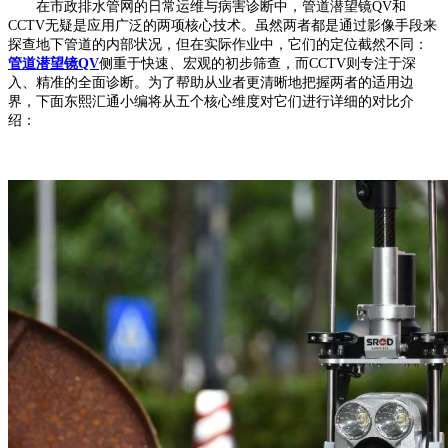
在市政排水管网的日常运维与病害诊断中，管道潜望镜QV和
CCTV无疑是应用广泛的两项核心技术。虽然两者都是通过影像手段来
探查地下管道的内部状况，但在实际作业中，它们的定位截然不同：
管道潜望镜QV
侧重于快速、宏观的初步筛查，而CCTV则专注于深
入、精准的全面诊断。为了帮助从业者更清晰地把握两者的适用边
界，下面东熙汇通小编将从五个核心维度对它们进行详细的对比介
绍：