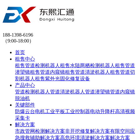
188-1398-6196
（9:00-18:00）
首页
租售中心
租售管道检测机器人
租售水陆两栖检测机器人
租售管道
潜望镜
租售管道内窥镜
租售管道清淤机器人
租售管道切
割机器人
租售紫外光固化修复设备
产品中心
管道检测机器人
管道清淤机器人
管道潜望镜
管道内窥镜
脱油机
关键部件
防爆云台
电机
工业平板
工业控制器
电动升降杆
高清视频
采集卡
解决方案
市政管网检测解决方案
非开挖修复解决方案
有限空间应
急搜救辅助解决方案
高危环境清淤解决方案解决方案