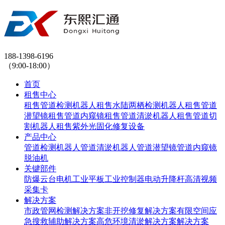
188-1398-6196
（9:00-18:00）
首页
租售中心
租售管道检测机器人
租售水陆两栖检测机器人
租售管道
潜望镜
租售管道内窥镜
租售管道清淤机器人
租售管道切
割机器人
租售紫外光固化修复设备
产品中心
管道检测机器人
管道清淤机器人
管道潜望镜
管道内窥镜
脱油机
关键部件
防爆云台
电机
工业平板
工业控制器
电动升降杆
高清视频
采集卡
解决方案
市政管网检测解决方案
非开挖修复解决方案
有限空间应
急搜救辅助解决方案
高危环境清淤解决方案解决方案