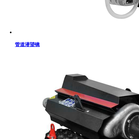
管道潜望镜