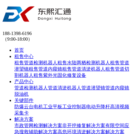
188-1398-6196
（9:00-18:00）
首页
租售中心
租售管道检测机器人
租售水陆两栖检测机器人
租售管道
潜望镜
租售管道内窥镜
租售管道清淤机器人
租售管道切
割机器人
租售紫外光固化修复设备
产品中心
管道检测机器人
管道清淤机器人
管道潜望镜
管道内窥镜
脱油机
关键部件
防爆云台
电机
工业平板
工业控制器
电动升降杆
高清视频
采集卡
解决方案
市政管网检测解决方案
非开挖修复解决方案
有限空间应
急搜救辅助解决方案
高危环境清淤解决方案解决方案