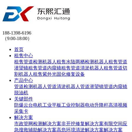
188-1398-6196
（9:00-18:00）
首页
租售中心
租售管道检测机器人
租售水陆两栖检测机器人
租售管道
潜望镜
租售管道内窥镜
租售管道清淤机器人
租售管道切
割机器人
租售紫外光固化修复设备
产品中心
管道检测机器人
管道清淤机器人
管道潜望镜
管道内窥镜
脱油机
关键部件
防爆云台
电机
工业平板
工业控制器
电动升降杆
高清视频
采集卡
解决方案
市政管网检测解决方案
非开挖修复解决方案
有限空间应
急搜救辅助解决方案
高危环境清淤解决方案解决方案