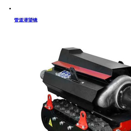
管道潜望镜